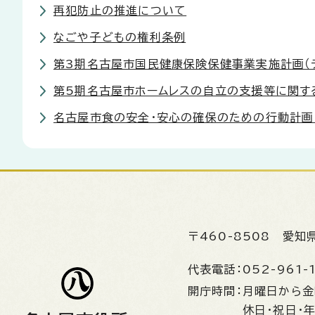
再犯防止の推進について
なごや子どもの権利条例
第3期名古屋市国民健康保険保健事業実施計画（
第5期名古屋市ホームレスの自立の支援等に関す
名古屋市食の安全・安心の確保のための行動計画
〒460-8508
愛知
代表電話：
052-961-
開庁時間：
月曜日から
休日・祝日・