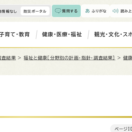
質問する
ふりがな
読み上
急情報なし
防災ポータル
子育て・教育
健康・医療・福祉
観光・文化・ス
調査結果
>
福祉と健康［分野別の計画・指針・調査結果］
>
健康
ページI