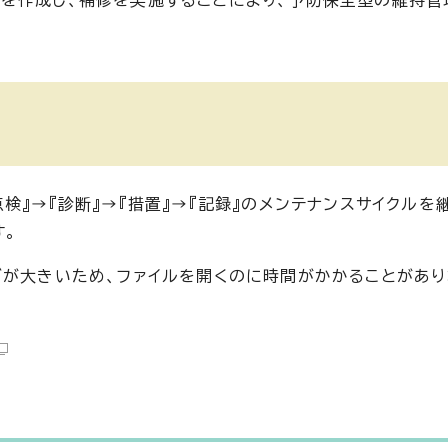
を作成し、補修を実施することにより、予防保全型の維持管
検』→『診断』→『措置』→『記録』のメンテナンスサイクルを
す。
ズが大きいため、ファイルを開くのに時間がかかることがあ