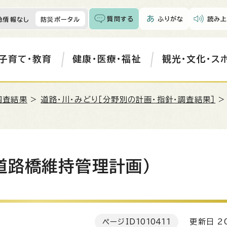
質問する
ふりがな
読み上
急情報なし
防災ポータル
子育て・教育
健康・医療・福祉
観光・文化・ス
調査結果
>
道路・川・みどり［分野別の計画・指針・調査結果］
道路橋維持管理計画）
ページID
1010411
更新日 20