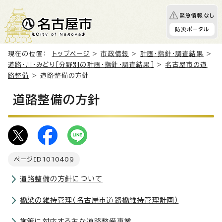
緊急情報なし
防災ポータル
現在の位置：
トップページ
>
市政情報
>
計画・指針・調査結果
>
道路・川・みどり［分野別の計画・指針・調査結果］
>
名古屋市の道
路整備
> 道路整備の方針
道路整備の方針
ページID
1010409
道路整備の方針について
橋梁の維持管理（名古屋市道路橋維持管理計画）
施策に対応する主な道路整備事業