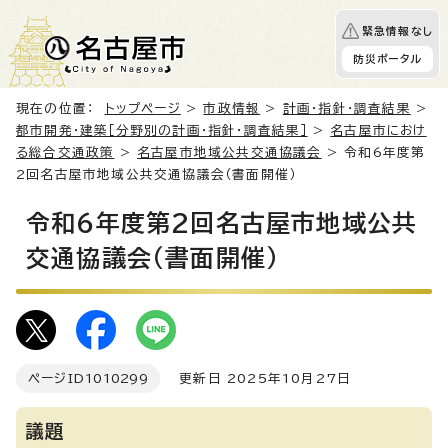
緊急情報なし
防災ポータル
現在の位置：
トップページ
>
市政情報
>
計画・指針・調査結果
>
都市開発・建築［分野別の計画・指針・調査結果］
>
名古屋市におけ
る総合交通政策
>
名古屋市地域公共交通協議会
> 令和6年度第
2回名古屋市地域公共交通協議会（書面開催）
令和6年度第2回名古屋市地域公共
交通協議会（書面開催）
ページID
1010299
更新日 2025年10月27日
議題