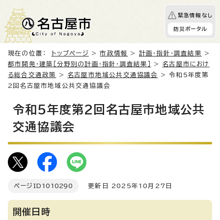
緊急情報なし
防災ポータル
現在の位置：
トップページ
>
市政情報
>
計画・指針・調査結果
>
都市開発・建築［分野別の計画・指針・調査結果］
>
名古屋市におけ
る総合交通政策
>
名古屋市地域公共交通協議会
> 令和5年度第
2回名古屋市地域公共交通協議会
令和5年度第2回名古屋市地域公共
交通協議会
ページID
1010290
更新日 2025年10月27日
開催日時