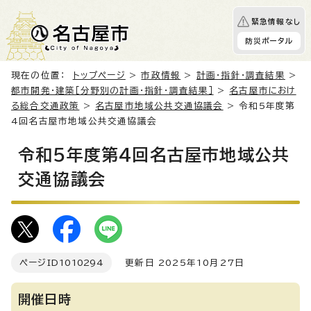
緊急情報なし
防災ポータル
現在の位置：
トップページ
>
市政情報
>
計画・指針・調査結果
>
都市開発・建築［分野別の計画・指針・調査結果］
>
名古屋市におけ
る総合交通政策
>
名古屋市地域公共交通協議会
> 令和5年度第
4回名古屋市地域公共交通協議会
令和5年度第4回名古屋市地域公共
交通協議会
ページID
1010294
更新日 2025年10月27日
開催日時