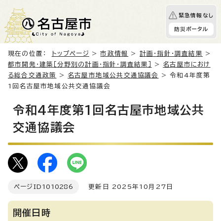
緊急情報なし
防災ポータル
現在の位置：
トップページ
>
市政情報
>
計画・指針・調査結果
>
都市開発・建築［分野別の計画・指針・調査結果］
>
名古屋市におけ
る総合交通政策
>
名古屋市地域公共交通協議会
> 令和4年度第
1回名古屋市地域公共交通協議会
令和4年度第1回名古屋市地域公共
交通協議会
ページID
1010286
更新日 2025年10月27日
開催日時