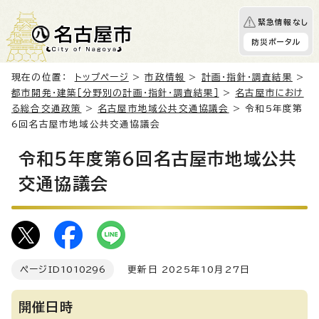
緊急情報なし
防災ポータル
現在の位置：
トップページ
>
市政情報
>
計画・指針・調査結果
>
都市開発・建築［分野別の計画・指針・調査結果］
>
名古屋市におけ
る総合交通政策
>
名古屋市地域公共交通協議会
> 令和5年度第
6回名古屋市地域公共交通協議会
令和5年度第6回名古屋市地域公共
交通協議会
ページID
1010296
更新日 2025年10月27日
開催日時