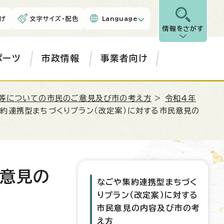
げ
文字サイズ・配色
Language
情報をさがす
ポーツ
市政情報
事業者向け
等についての市民のご意見及び市の考え方
>
令和4年
集約連携型まちづくりプラン（改定案）に対する市民意見の
民意見の
なごや集約連携型まちづく
りプラン（改定案）に対する
市民意見の内容及び市の考
え方