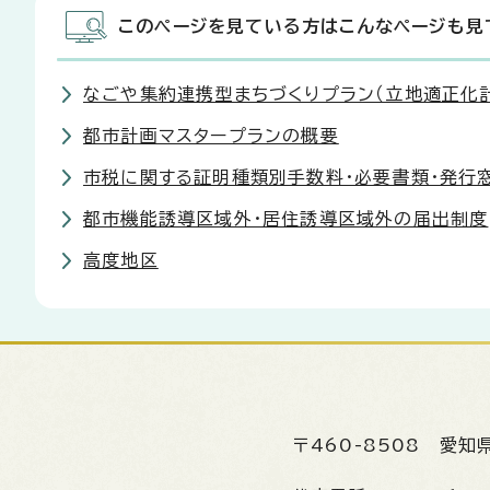
このページを見ている方はこんなページも見
なごや集約連携型まちづくりプラン（立地適正化
都市計画マスタープランの概要
市税に関する証明種類別手数料・必要書類・発行
都市機能誘導区域外・居住誘導区域外の届出制度
高度地区
〒460-8508
愛知