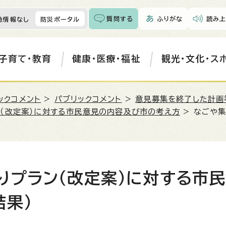
質問する
ふりがな
読み上
急情報なし
防災ポータル
子育て・教育
健康・医療・福祉
観光・文化・ス
ックコメント
>
パブリックコメント
>
意見募集を終了した計画
（改定案）に対する市民意見の内容及び市の考え方
> なごや
りプラン（改定案）に対する市
結果）