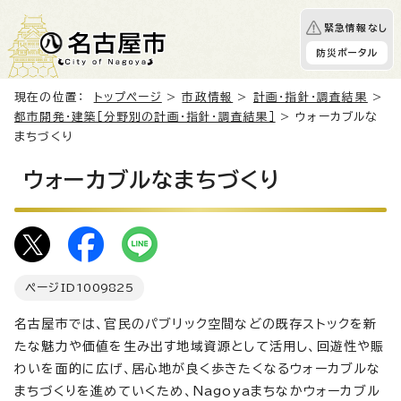
緊急情報なし
防災ポータル
現在の位置：
トップページ
>
市政情報
>
計画・指針・調査結果
>
都市開発・建築［分野別の計画・指針・調査結果］
> ウォーカブルな
まちづくり
ウォーカブルなまちづくり
ページID
1009825
名古屋市では、官民のパブリック空間などの既存ストックを新
たな魅力や価値を生み出す地域資源として活用し、回遊性や賑
わいを面的に広げ、居心地が良く歩きたくなるウォーカブルな
まちづくりを進めていくため、Nagoyaまちなかウォーカブル