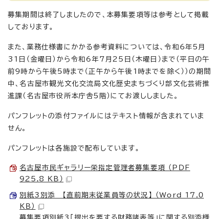
募集期間は終了しましたので、本募集要項等は参考として掲載
しております。
また、業務仕様書にかかる参考資料については、令和6年5月
31日（金曜日）から令和6年7月25日（木曜日）まで（平日の午
前9時から午後5時まで（正午から午後1時までを除く））の期間
中、名古屋市観光文化交流局文化歴史まちづくり部文化芸術推
進課（名古屋市役所本庁舎5階）にてお渡ししました。
パンフレットの添付ファイルにはテキスト情報が含まれていま
せん。
パンフレットは各施設で配布しています。
名古屋市民ギャラリー栄指定管理者募集要項 （PDF
925.8 KB）
別紙3別添 【直前期末従業員等の状況】 （Word 17.0
KB）
募集要項別紙3「提出を要する財務諸表等」に関する別添様