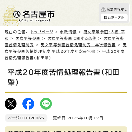
緊急情報なし
防災ポータル
現在の位置：
トップページ
>
市政情報
>
男女平等参画・人権・平
和
>
男女平等参画
>
男女平等参画に関する条例
>
男女平等参
画苦情処理制度
>
男女平等参画苦情処理制度 年次報告書
>
男
女平等参画苦情処理制度:平成20年度年次報告書
> 平成20年度
苦情処理報告書(和田肇)
平成20年度苦情処理報告書(和田
肇)
ページID
1028065
更新日 2025年10月17日