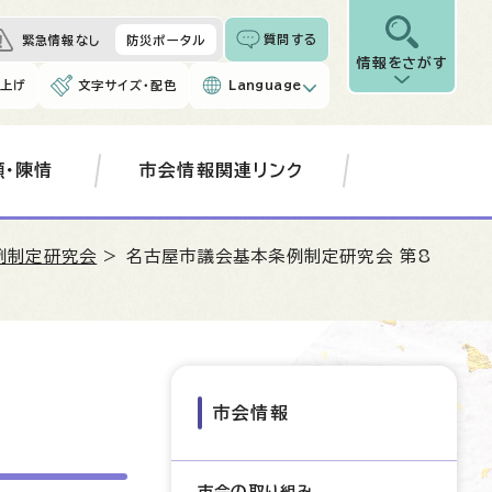
質問する
緊急情報なし
防災ポータル
情報をさがす
み上げ
文字サイズ・配色
Language
願・陳情
市会情報関連リンク
例制定研究会
> 名古屋市議会基本条例制定研究会 第8
市会情報
市会の取り組み