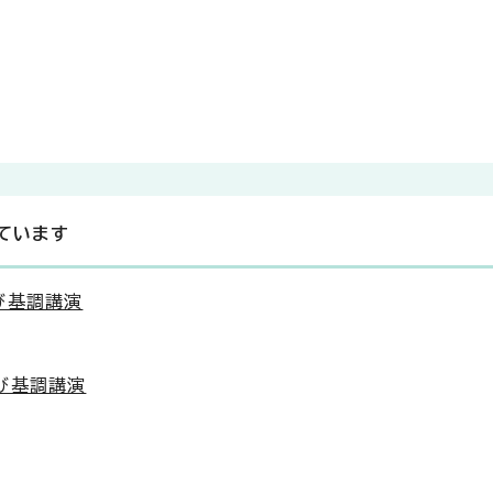
ています
び基調講演
び基調講演