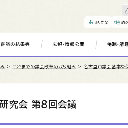
ふりがな
読
審議の結果等
広報・情報公開
傍聴・請
組み
>
これまでの議会改革の取り組み
>
名古屋市議会基本条
研究会 第8回会議