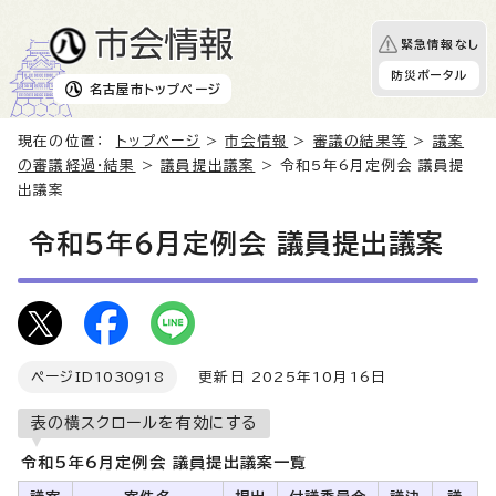
緊急情報なし
防災ポータル
名古屋市
トップページ
現在の位置：
トップページ
>
市会情報
>
審議の結果等
>
議案
の審議経過・結果
>
議員提出議案
> 令和5年6月定例会 議員提
出議案
令和5年6月定例会 議員提出議案
ページID
1030918
更新日 2025年10月16日
表の横スクロールを有効にする
令和5年6月定例会 議員提出議案一覧