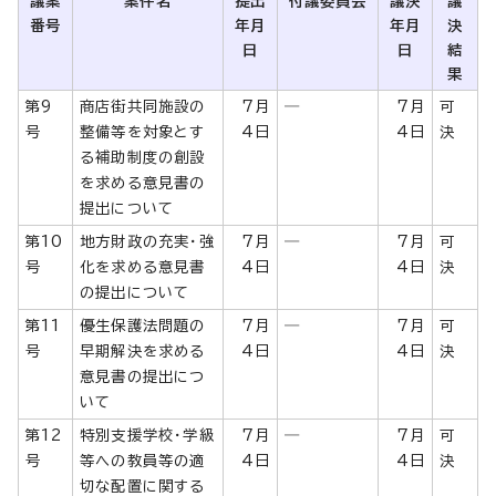
議案
案件名
提出
付議委員会
議決
議
番号
年月
年月
決
日
日
結
果
第9
商店街共同施設の
7月
―
7月
可
号
整備等を対象とす
4日
4日
決
る補助制度の創設
を求める意見書の
提出について
第10
地方財政の充実・強
7月
―
7月
可
号
化を求める意見書
4日
4日
決
の提出について
第11
優生保護法問題の
7月
―
7月
可
号
早期解決を求める
4日
4日
決
意見書の提出につ
いて
第12
特別支援学校・学級
7月
―
7月
可
号
等への教員等の適
4日
4日
決
切な配置に関する