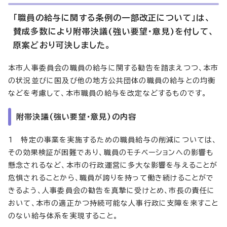
「職員の給与に関する条例の一部改正について」は、
賛成多数により附帯決議(強い要望・意見)を付して、
原案どおり可決しました。
本市人事委員会の職員の給与に関する勧告を踏まえつつ、本市
の状況並びに国及び他の地方公共団体の職員の給与との均衡
などを考慮して、本市職員の給与を改定などするものです。
附帯決議(強い要望・意見)の内容
1 特定の事業を実施するための職員給与の削減については、
その効果検証が困難であり、職員のモチベーションへの影響も
懸念されるなど、本市の行政運営に多大な影響を与えることが
危惧されることから、職員が誇りを持って働き続けることがで
きるよう、人事委員会の勧告を真摯に受けとめ、市長の責任に
おいて、本市の適正かつ持続可能な人事行政に支障を来すこと
のない給与体系を実現すること。