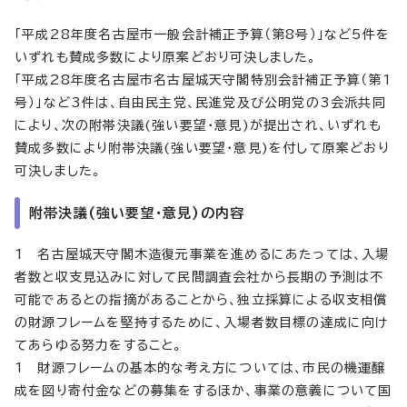
「平成28年度名古屋市一般会計補正予算（第8号）」など5件を
いずれも賛成多数により原案どおり可決しました。
「平成28年度名古屋市名古屋城天守閣特別会計補正予算（第1
号）」など3件は、自由民主党、民進党及び公明党の3会派共同
により、次の附帯決議(強い要望・意見)が提出され、いずれも
賛成多数により附帯決議(強い要望・意見)を付して原案どおり
可決しました。
附帯決議(強い要望・意見)の内容
1 名古屋城天守閣木造復元事業を進めるにあたっては、入場
者数と収支見込みに対して民間調査会社から長期の予測は不
可能であるとの指摘があることから、独立採算による収支相償
の財源フレームを堅持するために、入場者数目標の達成に向け
てあらゆる努力をすること。
1 財源フレームの基本的な考え方については、市民の機運醸
成を図り寄付金などの募集をするほか、事業の意義について国