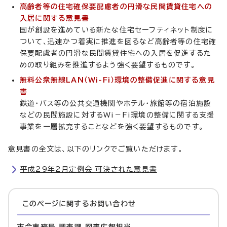
高齢者等の住宅確保要配慮者の円滑な民間賃貸住宅への
入居に関する意見書
国が創設を進めている新たな住宅セーフティネット制度に
ついて、迅速かつ着実に推進を図るなど高齢者等の住宅確
保要配慮者の円滑な民間賃貸住宅への入居を促進するた
めの取り組みを推進するよう強く要望するものです。
無料公衆無線LAN（Wi-Fi）環境の整備促進に関する意見
書
鉄道・バス等の公共交通機関やホテル・旅館等の宿泊施設
などの民間施設に対するWi－Fi環境の整備に関する支援
事業を一層拡充することなどを強く要望するものです。
意見書の全文は、以下のリンクでご覧いただけます。
平成29年2月定例会 可決された意見書
このページに関する
お問い合わせ
市会事務局 調査課 図書広報担当