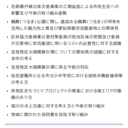
名鉄瀬戸線立体交差事業の工期延長による市民生活への
影響及び今後の取り組み姿勢
鶴舞(つるま)公園に関し、諸説ある鶴舞(つるま)の呼称を
活用した魅力向上策及び愛知県勤労会館跡地との関係性
区政協力委員兼災害対策委員の担当区域の把握及び委員
が災害時に安否確認に用いるリストの必要性に対する認識
空見地区大規模展示場についての愛知県の認識に対する
本市の考え
空見地区大規模展示場に係る今後の対応
指定避難所となる市立小中学校における給排水機能確保策
の考え方
栄地区まちづくりプロジェクトの推進における南エリアの整
備のあり方
堀川の水上交通に対する考え方と今後の取り組み
地域に開かれた消防署を目指す取り組み