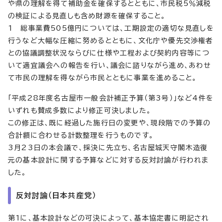
や県の理解を得て補助金を確保するとともに、市民税5％減税
の検証による見直しも含め財源を確保すること。
1 総事業費505億円については、工期設定の適切な見直しを
行うなど大幅な圧縮に努めるとともに、文化庁や優先交渉権者
との協議調整状況ならびに仕様や工程および契約内容等につ
いて適宜議会への報告を行い、議会に諮りながら進め、あわせ
て市民の理解を得ながら市民とともに事業を進めること。
「平成28年度名古屋市一般会計補正予算（第3号）」など4件を
いずれも賛成多数により修正可決しました。
この修正は、既に経過した施行日の変更や、現段階での予算の
合計額に合わせる計数整理を行うものです。
3月23日の本会議で、採決に先立ち、名古屋城天守閣木造復
元の基本設計に関する予算などに対する反対討論が行われま
した。
反対討論（日本共産党）
第1に、基本設計などの可決によって、基本協定書に明記され