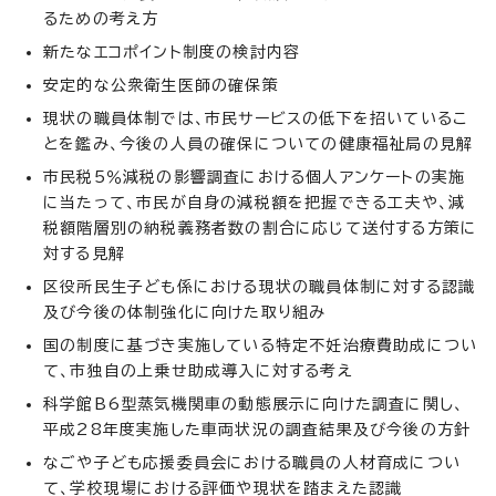
るための考え方
新たなエコポイント制度の検討内容
安定的な公衆衛生医師の確保策
現状の職員体制では、市民サービスの低下を招いているこ
とを鑑み、今後の人員の確保についての健康福祉局の見解
市民税5％減税の影響調査における個人アンケートの実施
に当たって、市民が自身の減税額を把握できる工夫や、減
税額階層別の納税義務者数の割合に応じて送付する方策に
対する見解
区役所民生子ども係における現状の職員体制に対する認識
及び今後の体制強化に向けた取り組み
国の制度に基づき実施している特定不妊治療費助成につい
て、市独自の上乗せ助成導入に対する考え
科学館B6型蒸気機関車の動態展示に向けた調査に関し、
平成28年度実施した車両状況の調査結果及び今後の方針
なごや子ども応援委員会における職員の人材育成につい
て、学校現場における評価や現状を踏まえた認識