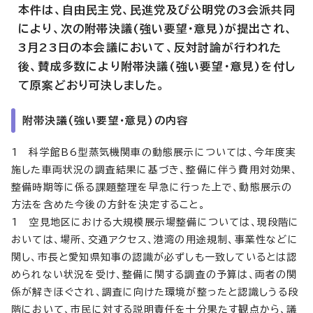
本件は、自由民主党、民進党及び公明党の3会派共同
により、次の附帯決議(強い要望・意見)が提出され、
3月23日の本会議において、反対討論が行われた
後、賛成多数により附帯決議(強い要望・意見)を付し
て原案どおり可決しました。
附帯決議(強い要望・意見)の内容
1 科学館B6型蒸気機関車の動態展示については、今年度実
施した車両状況の調査結果に基づき、整備に伴う費用対効果、
整備時期等に係る課題整理を早急に行った上で、動態展示の
方法を含めた今後の方針を決定すること。
1 空見地区における大規模展示場整備については、現段階に
おいては、場所、交通アクセス、港湾の用途規制、事業性などに
関し、市長と愛知県知事の認識が必ずしも一致しているとは認
められない状況を受け、整備に関する調査の予算は、両者の関
係が解きほぐされ、調査に向けた環境が整ったと認識しうる段
階において、市民に対する説明責任を十分果たす観点から、議