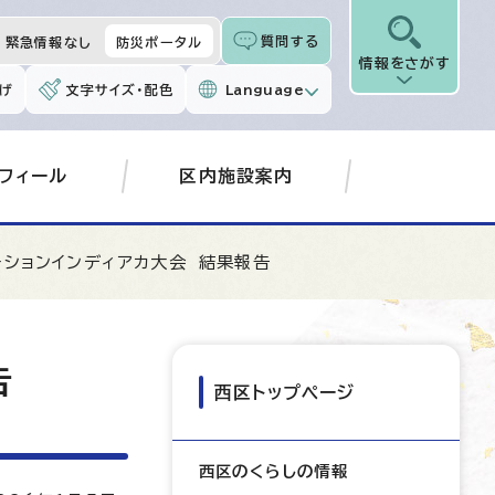
質問する
緊急情報なし
防災ポータル
情報をさがす
げ
文字サイズ・配色
Language
フィール
区内施設案内
ーションインディアカ大会 結果報告
告
西区トップページ
西区のくらしの情報