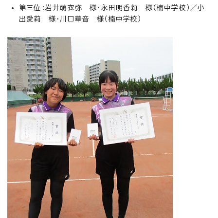
第三位：岩井萌衣弥 様・永田明香莉 様（楠中学校）／小
出愛莉 様・川口華音 様（楠中学校）