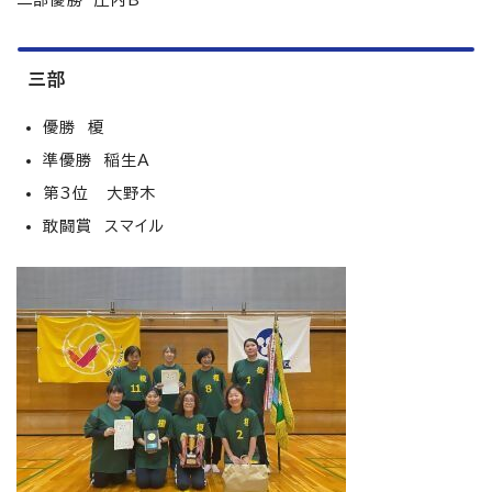
二部優勝 庄内B
三部
優勝 榎
準優勝 稲生A
第3位 大野木
敢闘賞 スマイル