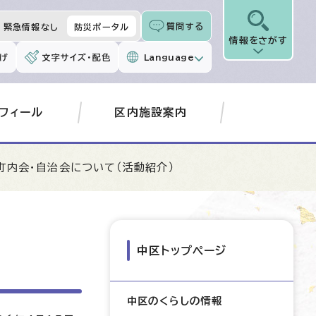
質問する
緊急情報なし
防災ポータル
情報をさがす
げ
文字サイズ・配色
Language
フィール
区内施設案内
町内会・自治会について（活動紹介）
中区トップページ
中区のくらしの情報