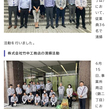
丁目）
にお
いて、
従業
員36
名で
清掃
活動を行いました。
株式会社竹中工務店の清掃活動
6月
15
日、事
業所
周辺
（錦二
丁目）
にお