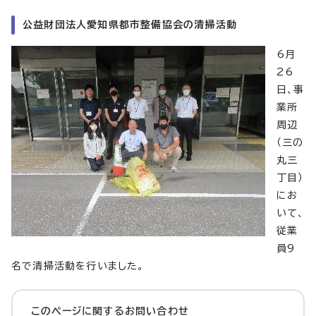
公益財団法人愛知県都市整備協会の清掃活動
6月
26
日、事
業所
周辺
（三の
丸三
丁目）
にお
いて、
従業
員9
名で清掃活動を行いました。
このページに関する
お問い合わせ