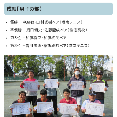
成績【男子の部】
優勝…中原徹・山村秀樹ペア（港南テニス）
準優勝…須田頼史・佐藤龍成ペア（惟信高校）
第3位…加藤将臣・加藤柊矢ペア
第3位…皆川忠博・稲熊成昭ペア（港南テニス）