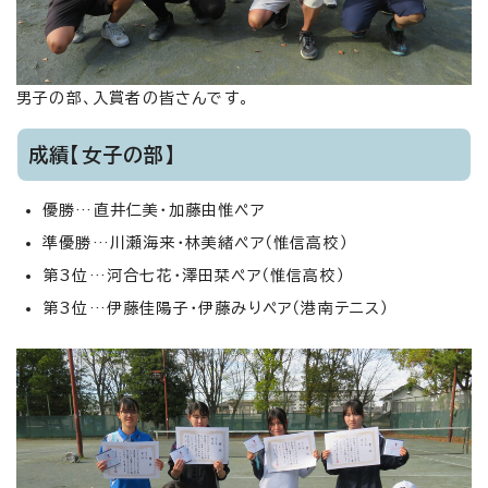
男子の部、入賞者の皆さんです。
成績【女子の部】
優勝…直井仁美・加藤由惟ペア
準優勝…川瀬海来・林美緒ペア（惟信高校）
第3位…河合七花・澤田栞ペア（惟信高校）
第3位…伊藤佳陽子・伊藤みりペア（港南テニス）