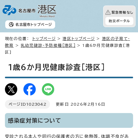
緊急情報なし
防災ポータル
名古屋市
トップページ
現在の位置：
トップページ
>
港区トップページ
>
港区の子育て・
教育
>
乳幼児健診・予防接種［港区］
> 1歳6か月児健康診査[港
区]
1歳6か月児健康診査[港区]
ページID
1023042
更新日 2026年2月16日
感染症対策について
受診される本人や同行の保護者の方に発熱等、体調不良があ