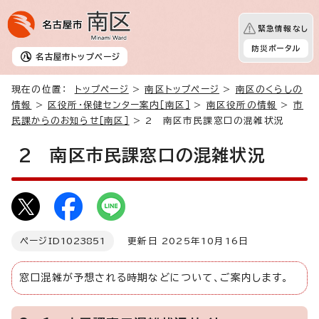
緊急情報なし
防災ポータル
名古屋市
トップページ
現在の位置：
トップページ
>
南区トップページ
>
南区のくらしの
情報
>
区役所・保健センター案内［南区］
>
南区役所の情報
>
市
民課からのお知らせ［南区］
> 2 南区市民課窓口の混雑状況
2 南区市民課窓口の混雑状況
ページID
1023851
更新日 2025年10月16日
窓口混雑が予想される時期などについて、ご案内します。