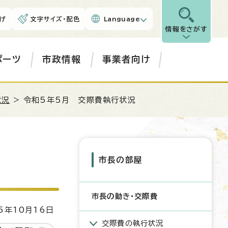
げ
文字サイズ・配色
Language
情報をさがす
ポーツ
市政情報
事業者向け
状況
> 令和5年5月 交際費執行状況
市長の部屋
市長の動き・交際費
5年10月16日
交際費の執行状況