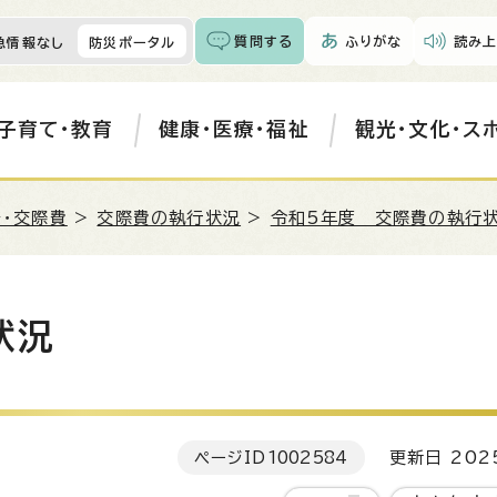
質問する
ふりがな
読み上
急情報なし
防災ポータル
子育て・教育
健康・医療・福祉
観光・文化・ス
・交際費
>
交際費の執行状況
>
令和5年度 交際費の執行
状況
ページID
1002584
更新日 202