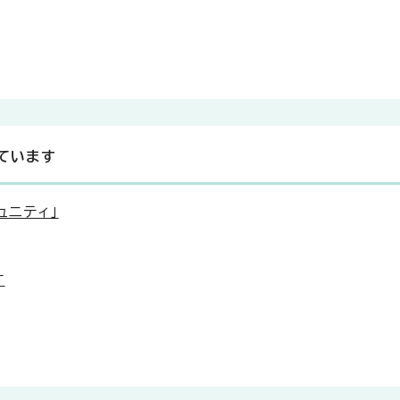
ています
ュニティ」
す