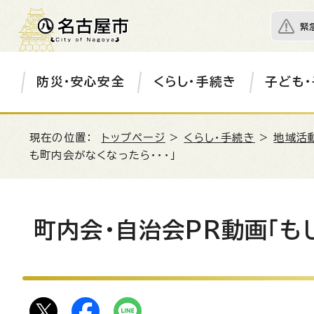
緊
防災・安心安全
くらし・手続き
子ども・
現在の位置：
トップページ
>
くらし・手続き
>
地域活
も町内会がなくなったら・・・」
町内会・自治会PR動画「も