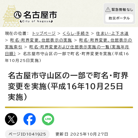
緊急情報なし
防災ポータル
現在の位置：
トップページ
>
くらし・手続き
>
住まい・上下水道
>
町名・町界変更、住居表示の実施
>
町名・町界変更、住居表示の
実施索引
>
町名・町界変更および住居表示実施の一覧（実施年月
日順）
> 名古屋市守山区の一部で町名・町界変更を実施(平成16
年10月25日実施)
名古屋市守山区の一部で町名・町界
変更を実施(平成16年10月25日
実施)
ページID
1041925
更新日 2025年10月27日