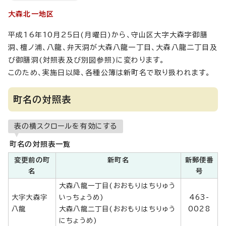
大森北一地区
平成16年10月25日(月曜日)から、守山区大字大森字御膳
洞、檀ノ浦、八龍、弁天洞が大森八龍一丁目、大森八龍二丁目及
び御膳洞(対照表及び別図参照)に変わります。
このため、実施日以降、各種公簿は新町名で取り扱われます。
町名の対照表
表の横スクロールを有効にする
町名の対照表一覧
変更前の町
新町名
新郵便番
名
号
大森八龍一丁目(おおもりはちりゅう
大字大森字
いっちょうめ)
463-
八龍
大森八龍二丁目(おおもりはちりゅう
0028
にちょうめ)