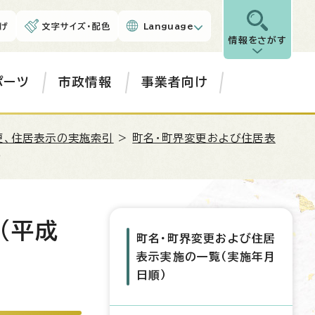
げ
文字サイズ・配色
Language
情報をさがす
ポーツ
市政情報
事業者向け
更、住居表示の実施索引
>
町名・町界変更および住居表
)
(平成
町名・町界変更および住居
表示実施の一覧（実施年月
日順）