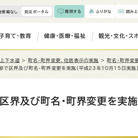
質問する
ふりがな
読み上
急情報なし
防災ポータル
子育て・教育
健康・医療・福祉
観光・文化・ス
・上下水道
>
町名・町界変更、住居表示の実施
>
町名・町界変
部で区界及び町名・町界変更を実施(平成23年10月15日実施
区界及び町名・町界変更を実施