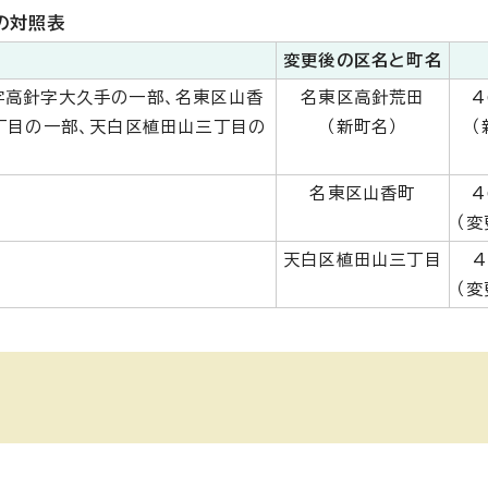
の対照表
変更後の区名と町名
字高針字大久手の一部、名東区山香
名東区高針荒田
4
丁目の一部、天白区植田山三丁目の
（新町名）
（
名東区山香町
4
（変
天白区植田山三丁目
4
（変