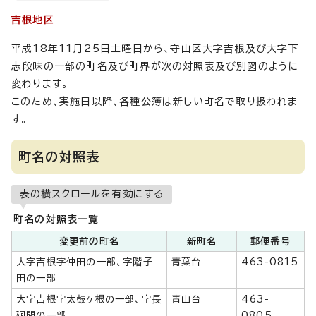
吉根地区
平成18年11月25日土曜日から、守山区大字吉根及び大字下
志段味の一部の町名及び町界が次の対照表及び別図のように
変わります。
このため、実施日以降、各種公簿は新しい町名で取り扱われま
す。
町名の対照表
表の横スクロールを有効にする
町名の対照表一覧
変更前の町名
新町名
郵便番号
大字吉根字仲田の一部、字階子
青葉台
463-0815
田の一部
大字吉根字太鼓ヶ根の一部、字長
青山台
463-
廻間の一部
0805