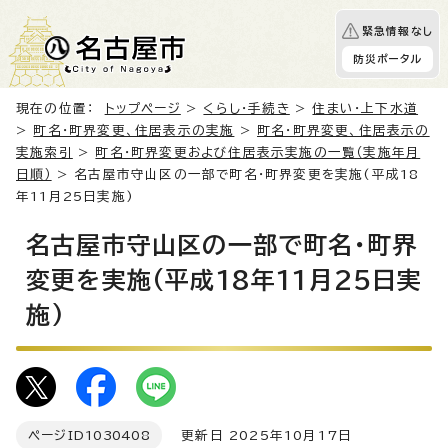
緊急情報なし
防災ポータル
現在の位置：
トップページ
>
くらし・手続き
>
住まい・上下水道
>
町名・町界変更、住居表示の実施
>
町名・町界変更、住居表示の
実施索引
>
町名・町界変更および住居表示実施の一覧（実施年月
日順）
> 名古屋市守山区の一部で町名・町界変更を実施(平成18
年11月25日実施)
名古屋市守山区の一部で町名・町界
変更を実施(平成18年11月25日実
施)
ページID
1030408
更新日 2025年10月17日