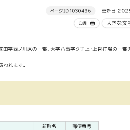
ページID
1030436
更新日 202
大きな文
印刷
字植田字西ノ川原の一部、大字八事字ク子上・上沓打場の一部
扱われます。
新町名
郵便番号