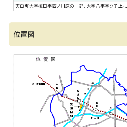
天白町大字植田字西ノ川原の一部、大字八事字ク子上・
位置図