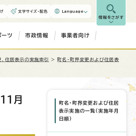
げ
文字サイズ・配色
Language
情報をさがす
ポーツ
市政情報
事業者向け
更、住居表示の実施索引
>
町名・町界変更および住居表
11月
町名・町界変更および住居
表示実施の一覧（実施年月
日順）