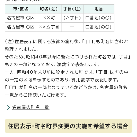
市・区名
町名（注）
丁目（注）
地番
名古屋市 〇区
××町
(△丁目)
□番地(の〇)
名古屋市 〇区
××△丁目
ー
□番地(の〇)
（注）住居表示に関する法律の施行後、「丁目」も町名に含むと
整理されました。
そのため、昭和40年以降に新たにつけられた町名では「丁目」
もその一部となっており、漢数字で表記します。
一方、昭和40年より前に設定された町では、「丁目」は町の中
の一定の区域を示すものであり、算用数字で表記します。
「丁目」が町名の一部となっているかどうかは、名古屋の町名
一覧からご確認いただけます。
名古屋の町名一覧
住居表示・町名町界変更の実施を希望する場合