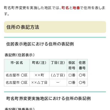
町名町界変更を実施した地区では、
町名
と
地番
で住所を表しま
す。
住所の表記方法
住居表示地区における住所の表記例
表記例（住居表示）
市・区名
町名（注）
丁目（注）
街区
住居
符号
番号
名古屋市 〇区
××町
(△丁目)
□番
〇号
名古屋市 〇区
××△丁目
ー
□番
〇号
町名町界変更実施地区における住所の表記例
表記例（地番表示）