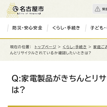
緊
防災・安心安全
くらし・手続き
子ども・
現在の位置：
トップページ
>
くらし・手続き
>
家庭ご
んとリサイクルされているか確認したいときは?
Q:家電製品がきちんとリ
は?