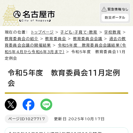
緊急情報なし
防災ポータル
現在の位置：
トップページ
>
子ども・子育て・教育
>
学校教育
>
教育委員会の紹介
>
教育委員会
>
教育委員会会議
>
過去の教
育委員会会議の開催結果
>
令和5年度 教育委員会会議結果（令
和5年4月から令和6年3月まで）
> 令和5年度 教育委員会11月
定例会
令和5年度 教育委員会11月定例
会
ページID
1027717
更新日 2025年10月17日