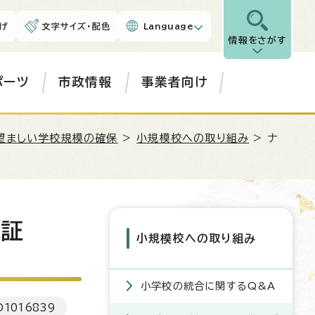
げ
文字サイズ・配色
Language
情報をさがす
ポーツ
市政情報
事業者向け
望ましい学校規模の確保
>
小規模校への取り組み
> ナ
検証
小規模校への取り組み
小学校の統合に関するQ&A
D
1016839