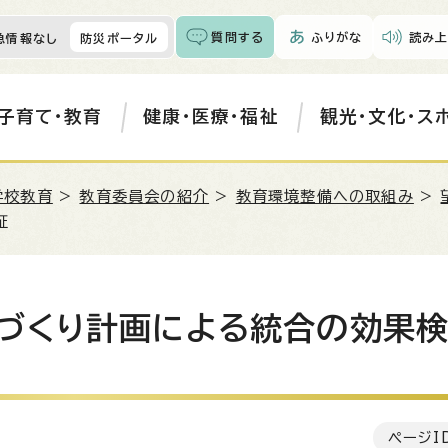
質問する
ふりがな
読み上
急情報なし
防災ポータル
子育て・教育
健康・医療・福祉
観光・文化・ス
学校教育
>
教育委員会の紹介
>
教育環境整備への取組み
>
証
づくり計画による統合の効果
ページI