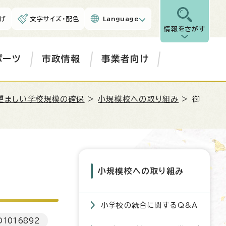
げ
文字サイズ・配色
Language
情報をさがす
ポーツ
市政情報
事業者向け
望ましい学校規模の確保
>
小規模校への取り組み
> 御
小規模校への取り組み
小学校の統合に関するQ&A
D
1016892