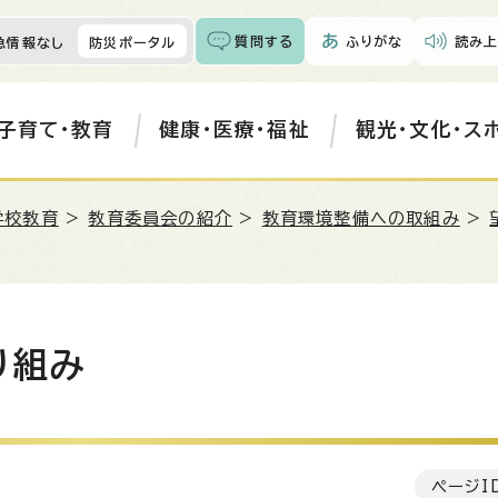
質問する
ふりがな
読み上
急情報なし
防災ポータル
子育て・教育
健康・医療・福祉
観光・文化・ス
学校教育
>
教育委員会の紹介
>
教育環境整備への取組み
>
り組み
ページI