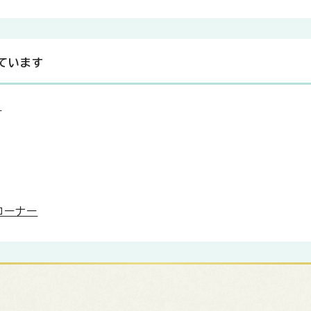
ています
み
コーナー