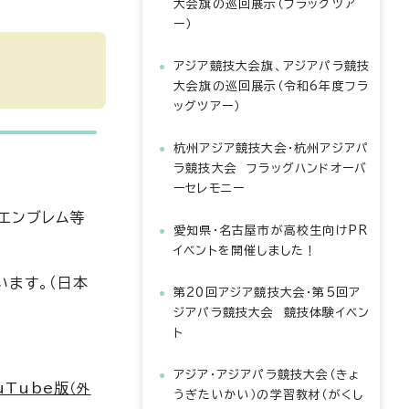
大会旗の巡回展示（フラッグツア
ー）
アジア競技大会旗、アジアパラ競技
大会旗の巡回展示（令和6年度フラ
ッグツアー）
杭州アジア競技大会・杭州アジアパ
ラ競技大会 フラッグハンドオーバ
ーセレモニー
エンブレム等
愛知県・名古屋市が高校生向けPR
イベントを開催しました！
ます。（日本
第20回アジア競技大会・第5回ア
ジアパラ競技大会 競技体験イベン
ト
アジア・アジアパラ競技大会（きょ
uTube版
（外
うぎたいかい）の学習教材（がくし