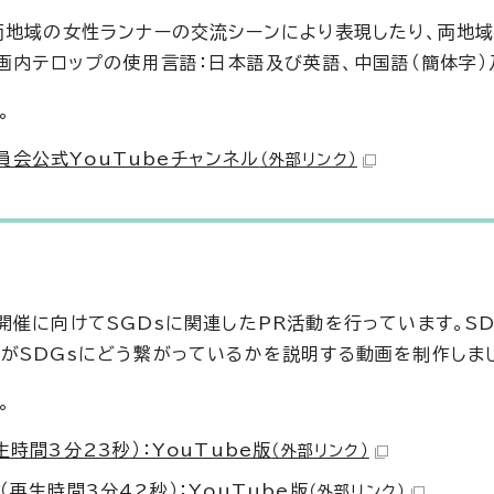
両地域の女性ランナーの交流シーンにより表現したり、両地
画内テロップの使用言語：日本語及び英語、中国語（簡体字）
。
会公式YouTubeチャンネル
（外部リンク）
催に向けてSGDsに関連したPR活動を行っています。SD
がSDGsにどう繋がっているかを説明する動画を制作しま
。
時間3分23秒）：YouTube版
（外部リンク）
再生時間3分42秒）：YouTube版
（外部リンク）