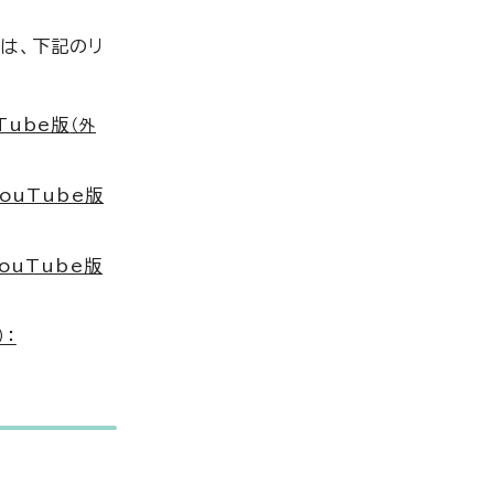
は、下記のリ
Tube版
（外
ouTube版
ouTube版
：