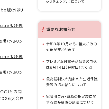
ゅうきょうざい）について
ube版
（外部リ
ube版
（外部
重要なお知らせ
e版
（外部リン
令和8年10月から、粗大ごみの
対象が変わります
ube版
（外部
プレミアム付電子商品券の申込
は8月14日（金曜日）まで
e版
（外部リン
最高裁判決を踏まえた生活保護
費等の追加給付について
OC）との間
家庭用ごみ・資源の指定袋に関
2026大会を
する臨時措置の延長について