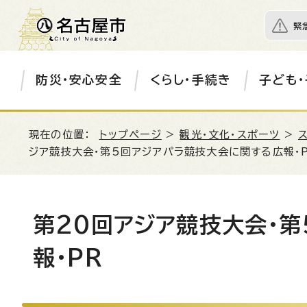
緊
防災・安心安全
くらし・手続き
子ども・
現在の位置：
トップページ
>
観光・文化・スポーツ
>
ジア競技大会・第5回アジアパラ競技大会に関する広報・
第20回アジア競技大会・
報・PR