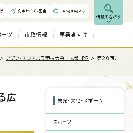
げ
文字サイズ・配色
Language
情報をさがす
ポーツ
市政情報
事業者向け
>
アジア・アジアパラ競技大会 広報・PR
> 第20回ア
る広
観光・文化・スポーツ
スポーツ