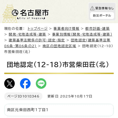
緊急情報なし
防災ポータル
現在の位置：
トップページ
>
事業者向け情報
>
都市計画・建築
>
開発・宅地造成等・建築
>
事業別情報（開発・宅地造成等・建築）
>
建築基準法関係の許可・認定・指定
>
団地認定(建築基準法第
86条・第86条の2)
>
南区の団地認定区域
> 団地認定（12-18）
市営柴田荘（北）
団地認定（12-18）市営柴田荘（北）
ページID
1018346
更新日 2025年10月17日
南区元柴田西町1丁目1