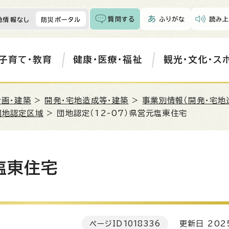
質問する
ふりがな
読み上
急情報なし
防災ポータル
子育て・教育
健康・医療・福祉
観光・文化・ス
計画・建築
>
開発・宅地造成等・建築
>
事業別情報（開発・宅地
団地認定区域
> 団地認定（12-07）県営元塩東住宅
塩東住宅
ページID
1018336
更新日 202