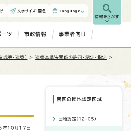
げ
文字サイズ・配色
Language
情報をさがす
ポーツ
市政情報
事業者向け
造成等・建築）
>
建築基準法関係の許可・認定・指定
>
南区の団地認定区域
団地認定（12-05）
5年10月17日