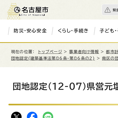
緊
防災・安心安全
くらし・手続き
子ども・
現在の位置：
トップページ
>
事業者向け情報
>
都市
団地認定(建築基準法第86条・第86条の2)
>
南区の
団地認定（12-07）県営元