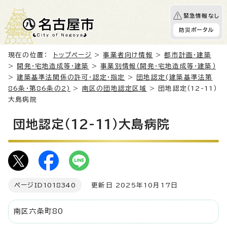
緊急情報なし
防災ポータル
現在の位置：
トップページ
>
事業者向け情報
>
都市計画・建築
>
開発・宅地造成等・建築
>
事業別情報（開発・宅地造成等・建築）
>
建築基準法関係の許可・認定・指定
>
団地認定(建築基準法第
86条・第86条の2)
>
南区の団地認定区域
> 団地認定（12-11）
大島病院
団地認定（12-11）大島病院
ページID
1018340
更新日 2025年10月17日
南区六条町80