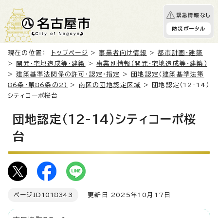
緊急情報なし
防災ポータル
現在の位置：
トップページ
>
事業者向け情報
>
都市計画・建築
>
開発・宅地造成等・建築
>
事業別情報（開発・宅地造成等・建築）
>
建築基準法関係の許可・認定・指定
>
団地認定(建築基準法第
86条・第86条の2)
>
南区の団地認定区域
> 団地認定（12-14）
シティコーポ桜台
団地認定（12-14）シティコーポ桜
台
ページID
1018343
更新日 2025年10月17日