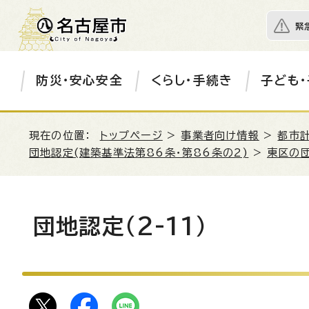
緊
防災・安心安全
くらし・手続き
子ども・
現在の位置：
トップページ
>
事業者向け情報
>
都市
団地認定(建築基準法第86条・第86条の2)
>
東区の
団地認定（2-11）