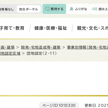
質問する
ふりがな
読み上
急情報なし
防災ポータル
子育て・教育
健康・医療・福祉
観光・文化・ス
計画・建築
>
開発・宅地造成等・建築
>
事業別情報（開発・宅地
団地認定区域
> 団地認定（2-11）
ページID
1018330
更新日 202