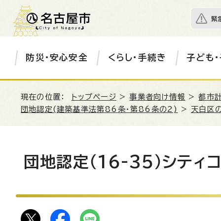
緊
防災・安心安全
くらし・手続き
子ども・
現在の位置：
トップページ
>
事業者向け情報
>
都市
団地認定(建築基準法第86条・第86条の2)
>
天白区
団地認定（16-35）シティ