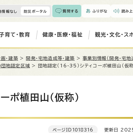
質問する
ふりがな
読み上
急情報なし
防災ポータル
子育て・教育
健康・医療・福祉
観光・文化・ス
計画・建築
>
開発・宅地造成等・建築
>
事業別情報（開発・宅地
の団地認定区域
> 団地認定（16-35）シティコーポ植田山（仮称
コーポ植田山（仮称）
ページID
1018316
更新日 202