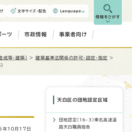
げ
文字サイズ・配色
Language
情報をさがす
ポーツ
市政情報
事業者向け
造成等・建築）
>
建築基準法関係の許可・認定・指定
>
）
天白区の団地認定区域
団地認定（16-3）東名高速道
路天白職員宿舎
5年10月17日