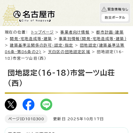
緊急情報なし
防災ポータル
現在の位置：
トップページ
>
事業者向け情報
>
都市計画・建築
>
開発・宅地造成等・建築
>
事業別情報（開発・宅地造成等・建築）
>
建築基準法関係の許可・認定・指定
>
団地認定(建築基準法第
86条・第86条の2)
>
天白区の団地認定区域
> 団地認定（16-
18）市営一ツ山荘（西）
団地認定（16-18）市営一ツ山荘
（西）
ページID
1018300
更新日 2025年10月17日