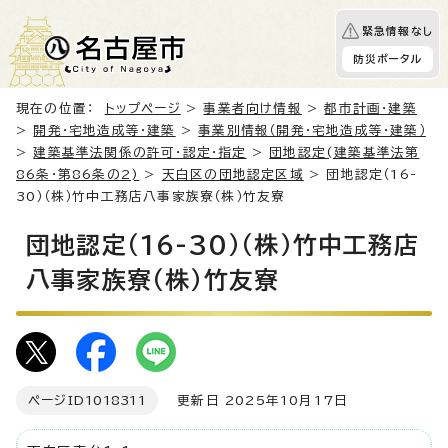
緊急情報なし
防災ポータル
現在の位置：
トップページ
>
事業者向け情報
>
都市計画・建築
>
開発・宅地造成等・建築
>
事業別情報（開発・宅地造成等・建築）
>
建築基準法関係の許可・認定・指定
>
団地認定(建築基準法第
86条・第86条の2)
>
天白区の団地認定区域
> 団地認定（16-
30）（株）竹中工務店八事家族寮（株）竹友寮
団地認定（16-30）（株）竹中工務店
八事家族寮（株）竹友寮
ページID
1018311
更新日 2025年10月17日