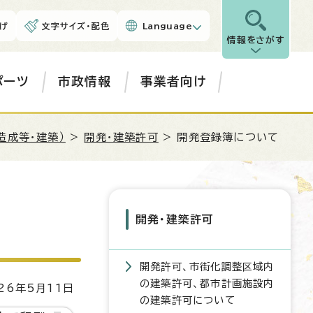
げ
文字サイズ・配色
Language
情報をさがす
ポーツ
市政情報
事業者向け
造成等・建築）
>
開発・建築許可
> 開発登録簿について
開発・建築許可
開発許可、市街化調整区域内
の建築許可、都市計画施設内
6年5月11日
の建築許可について