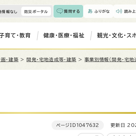
質問する
ふりがな
読み上
急情報なし
防災ポータル
子育て・教育
健康・医療・福祉
観光・文化・ス
計画・建築
>
開発・宅地造成等・建築
>
事業別情報（開発・宅地
ページID
1047632
更新日 202