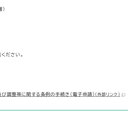
書）
ください。
び調整等に関する条例の手続き（電子申請）
（外部リンク）