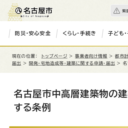
緊
防災・安心安全
くらし・手続き
子ども・
現在の位置：
トップページ
>
事業者向け情報
>
都市
届出
>
開発・宅地造成等・建築に関する申請・届出
> 
名古屋市中高層建築物の建
する条例