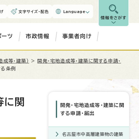
げ
文字サイズ・配色
Language
情報をさがす
ポーツ
市政情報
事業者向け
造成等・建築）
>
開発・宅地造成等・建築に関する申請・
する条例
等に関
開発・宅地造成等・建築に関
する申請・届出
名古屋市中高層建築物の建築