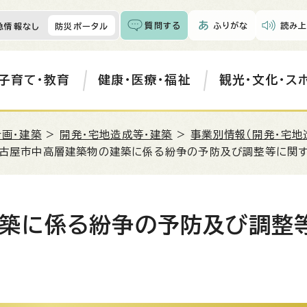
質問する
ふりがな
読み上
急情報なし
防災ポータル
子育て・教育
健康・医療・福祉
観光・文化・ス
計画・建築
>
開発・宅地造成等・建築
>
事業別情報（開発・宅地
名古屋市中高層建築物の建築に係る紛争の予防及び調整等に関
築に係る紛争の予防及び調整