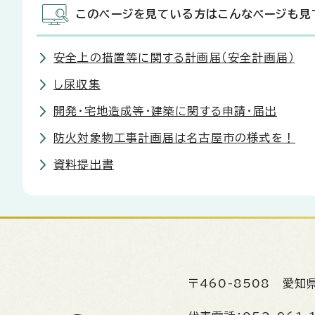
このページを見ている方はこんなページも見
安全上の措置等に関する計画届（安全計画届）
し尿収集
開発・宅地造成等・建築に関する申請・届出
防火対象物工事計画届は名古屋市の様式を！
資料提出書
〒460-8508
愛知