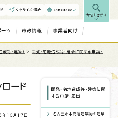
げ
文字サイズ・配色
Language
情報をさがす
ポーツ
市政情報
事業者向け
造成等・建築）
>
開発・宅地造成等・建築に関する申請・
ンロード
開発・宅地造成等・建築に関
する申請・届出
名古屋市中高層建築物の建築
5年10月17日