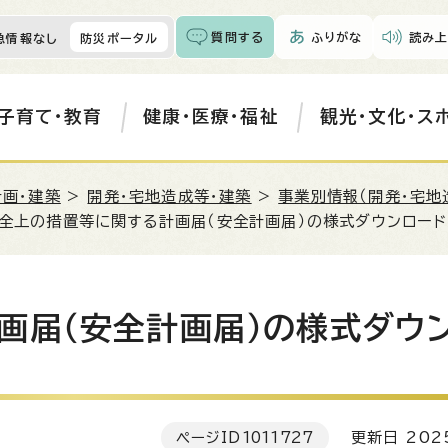
質問する
ふりがな
読み上
急情報なし
防災ポータル
子育て・教育
健康・医療・福祉
観光・文化・ス
計画・建築
>
開発・宅地造成等・建築
>
事業別情報（開発・宅地
安全上の措置等に関する計画届（安全計画届）の様式ダウンロード
画届（安全計画届）の様式ダウ
ページID
1011727
更新日 202