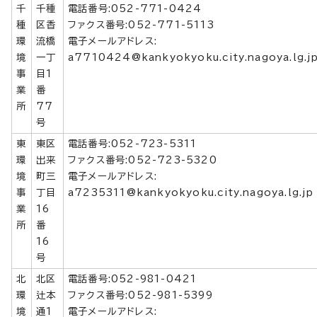
千
千種
電話番号:052-771-0424
種
区香
ファクス番号:052-771-5113
環
流橋
電子メールアドレス:
境
一丁
a7710424@kankyokyoku.city.nagoya.lg.j
事
目1
業
番
所
77
号
東
東区
電話番号:052-723-5311
環
出来
ファクス番号:052-723-5320
境
町三
電子メールアドレス:
事
丁目
a7235311@kankyokyoku.city.nagoya.lg.jp
業
16
所
番
16
号
北
北区
電話番号:052-981-0421
環
辻本
ファクス番号:052-981-5399
境
通1
電子メールアドレス: