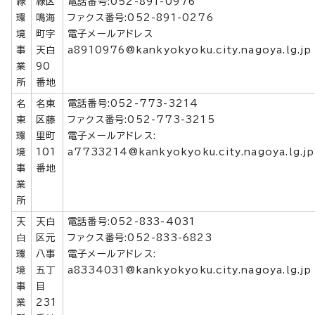
緑
緑区
電話番号:052-891-0976
環
鳴海
ファクス番号:052-891-0276
境
町字
電子メールアドレス
事
天白
a8910976@kankyokyoku.city.nagoya.lg.jp
業
90
所
番地
名
名東
電話番号:052-773-3214
東
区藤
ファクス番号:052-773-3215
環
里町
電子メールアドレス:
境
101
a7733214@kankyokyoku.city.nagoya.lg.jp
事
番地
業
所
天
天白
電話番号:052-833-4031
白
区元
ファクス番号:052-833-6823
環
八事
電子メールアドレス:
境
五丁
a8334031@kankyokyoku.city.nagoya.lg.jp
事
目
業
231