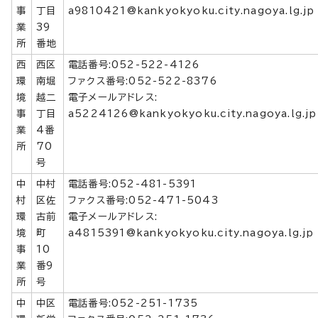
事
丁目
a9810421@kankyokyoku.city.nagoya.lg.jp
業
39
所
番地
西
西区
電話番号:052-522-4126
環
南堀
ファクス番号:052-522-8376
境
越二
電子メールアドレス:
事
丁目
a5224126@kankyokyoku.city.nagoya.lg.jp
業
4番
所
70
号
中
中村
電話番号:052-481-5391
村
区佐
ファクス番号:052-471-5043
環
古前
電子メールアドレス:
境
町
a4815391@kankyokyoku.city.nagoya.lg.jp
事
10
業
番9
所
号
中
中区
電話番号:052-251-1735