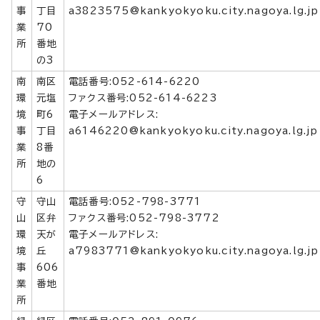
事
丁目
a3823575@kankyokyoku.city.nagoya.lg.jp
業
70
所
番地
の3
南
南区
電話番号:052-614-6220
環
元塩
ファクス番号:052-614-6223
境
町6
電子メールアドレス:
事
丁目
a6146220@kankyokyoku.city.nagoya.lg.jp
業
8番
所
地の
6
守
守山
電話番号:052-798-3771
山
区弁
ファクス番号:052-798-3772
環
天が
電子メールアドレス:
境
丘
a7983771@kankyokyoku.city.nagoya.lg.jp
事
606
業
番地
所