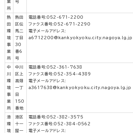
業
号
所
熱
熱田
電話番号:052-671-2200
田
区伝
ファクス番号:052-671-2290
環
馬二
電子メールアドレス:
境
丁目
a6712200@kankyokyoku.city.nagoya.lg.jp
事
30
業
番6
所
号
中
中川
電話番号:052-361-7638
川
区上
ファクス番号:052-354-4389
環
高畑
電子メールアドレス:
境
一丁
a3617638@kankyokyoku.city.nagoya.lg.jp
事
目
業
150
所
番地
港
港区
電話番号:052-382-3575
環
十一
ファクス番号:052-384-0562
境
屋一
電子メールアドレス: