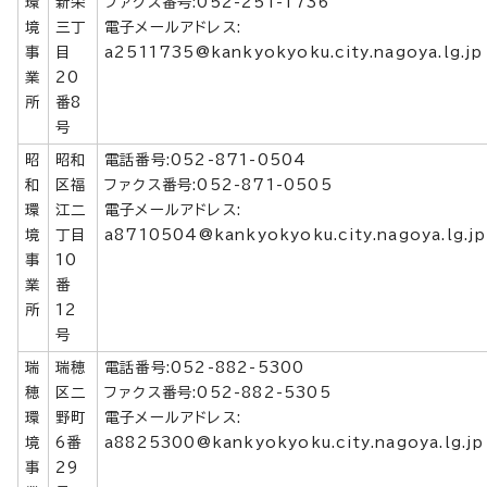
環
新栄
ファクス番号:052-251-1736
境
三丁
電子メールアドレス:
事
目
a2511735@kankyokyoku.city.nagoya.lg.jp
業
20
所
番8
号
昭
昭和
電話番号:052-871-0504
和
区福
ファクス番号:052-871-0505
環
江二
電子メールアドレス:
境
丁目
a8710504@kankyokyoku.city.nagoya.lg.jp
事
10
業
番
所
12
号
瑞
瑞穂
電話番号:052-882-5300
穂
区二
ファクス番号:052-882-5305
環
野町
電子メールアドレス:
境
6番
a8825300@kankyokyoku.city.nagoya.lg.jp
事
29