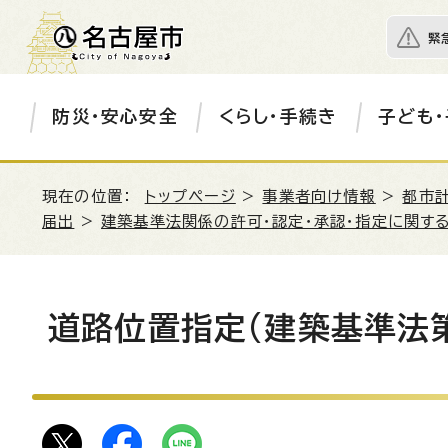
緊
防災・安心安全
くらし・手続き
子ども・
現在の位置：
トップページ
>
事業者向け情報
>
都市
届出
>
建築基準法関係の許可・認定・承認・指定に関す
道路位置指定(建築基準法