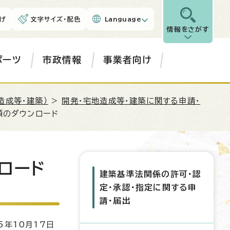
げ
文字サイズ・配色
Language
情報をさがす
ポーツ
市政情報
事業者向け
造成等・建築）
>
開発・宅地造成等・建築に関する申請・
類のダウンロード
ロード
建築基準法関係の許可・認
定・承認・指定に関する申
請・届出
5年10月17日