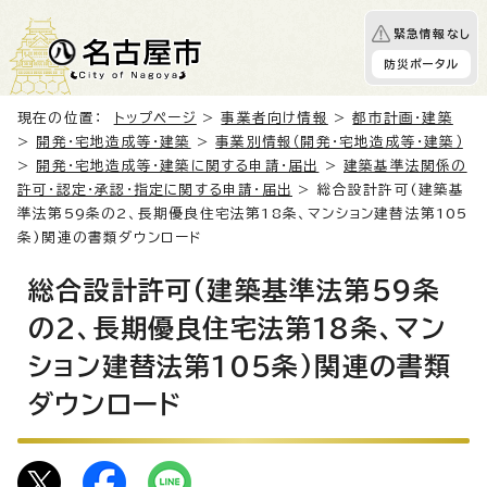
緊急情報なし
防災ポータル
現在の位置：
トップページ
>
事業者向け情報
>
都市計画・建築
>
開発・宅地造成等・建築
>
事業別情報（開発・宅地造成等・建築）
>
開発・宅地造成等・建築に関する申請・届出
>
建築基準法関係の
許可・認定・承認・指定に関する申請・届出
> 総合設計許可(建築基
準法第59条の2、長期優良住宅法第18条、マンション建替法第105
条)関連の書類ダウンロード
総合設計許可(建築基準法第59条
の2、長期優良住宅法第18条、マン
ション建替法第105条)関連の書類
ダウンロード