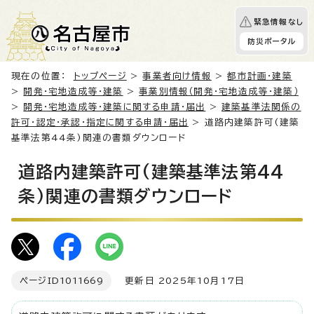
緊急情報なし
防災ポータル
現在の位置：
トップページ
>
事業者向け情報
>
都市計画・建築
>
開発・宅地造成等・建築
>
事業別情報（開発・宅地造成等・建築）
>
開発・宅地造成等・建築に関する申請・届出
>
建築基準法関係の
許可・認定・承認・指定に関する申請・届出
> 道路内建築許可(建築
基準法第44条)関連の書類ダウンロード
道路内建築許可(建築基準法第44
条)関連の書類ダウンロード
ページID
1011669
更新日 2025年10月17日